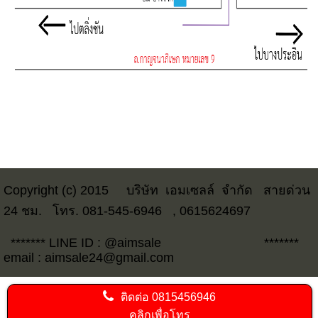
Copyright (c) 2015
บริษัท เอมเซลล์ จำกัด สายด่วน
24 ชม. โทร. 081-545-6946 , 0615624697
******* LINE ID : @aimsale *******
email : aimsale24@gmail.com
ติดต่อ
0815456946
คลิกเพื่อโทร